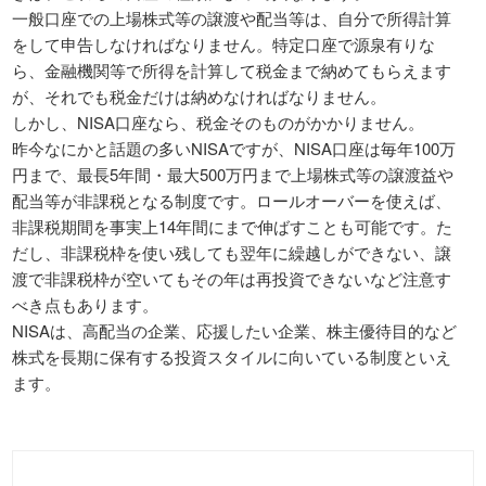
一般口座での上場株式等の譲渡や配当等は、自分で所得計算
をして申告しなければなりません。特定口座で源泉有りな
ら、金融機関等で所得を計算して税金まで納めてもらえます
が、それでも税金だけは納めなければなりません。
しかし、NISA口座なら、税金そのものがかかりません。
昨今なにかと話題の多いNISAですが、NISA口座は毎年100万
円まで、最長5年間・最大500万円まで上場株式等の譲渡益や
配当等が非課税となる制度です。ロールオーバーを使えば、
非課税期間を事実上14年間にまで伸ばすことも可能です。た
だし、非課税枠を使い残しても翌年に繰越しができない、譲
渡で非課税枠が空いてもその年は再投資できないなど注意す
べき点もあります。
NISAは、高配当の企業、応援したい企業、株主優待目的など
株式を長期に保有する投資スタイルに向いている制度といえ
ます。