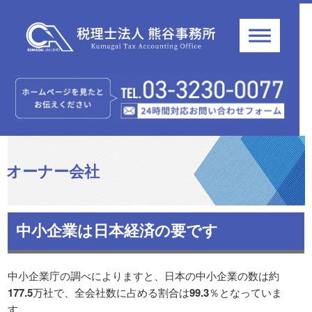
オーナー会社
中小企業は日本経済の要です
中小企業庁の調べによりますと、日本の中小企業の数は約
177.5
万社で、全会社数に占める割合は
99.3
％となっていま
す。