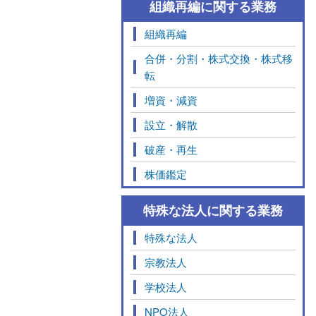
組織再編に関する業務
組織再編
合併・分割・株式交換・株式移
転
増資・減資
設立・解散
破産・再生
株価鑑定
特殊な法人に関する業務
特殊な法人
宗教法人
学校法人
NPO法人