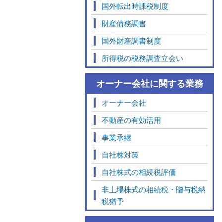
国外転出時課税制度
財産債務調書
国外財産調書制度
所得税の税務調査立会い
オーナー会社に関する業務
オーナー会社
不動産の有効活用
事業承継
自社株対策
自社株式の相続税評価
非上場株式の相続税・贈与税納
税猶予