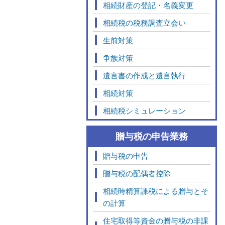
相続財産の登記・名義変更
相続税の税務調査立会い
生前対策
争族対策
遺言書の作成と遺言執行
相続対策
相続税シミュレーション
贈与税の申告業務
贈与税の申告
贈与税の配偶者控除
相続時精算課税による贈与とそ
の計算
住宅取得等資金の贈与税の非課