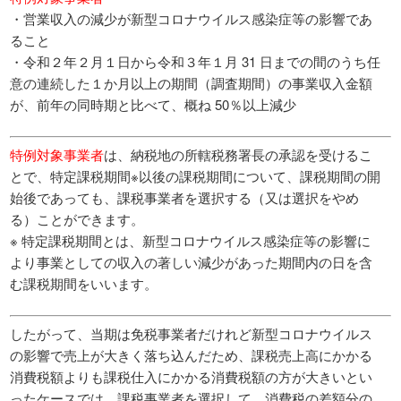
・営業収入の減少が新型コロナウイルス感染症等の影響であ
ること
・令和２年２月１日から令和３年１月 31 日までの間のうち任
意の連続した１か月以上の期間（調査期間）の事業収入金額
が、前年の同時期と比べて、概ね 50％以上減少
特例対象事業者
は、納税地の所轄税務署長の承認を受けるこ
とで、特定課税期間※以後の課税期間について、課税期間の開
始後であっても、課税事業者を選択する（又は選択をやめ
る）ことができます。
※ 特定課税期間とは、新型コロナウイルス感染症等の影響に
より事業としての収入の著しい減少があった期間内の日を含
む課税期間をいいます。
したがって、当期は免税事業者だけれど新型コロナウイルス
の影響で売上が大きく落ち込んだため、課税売上高にかかる
消費税額よりも課税仕入にかかる消費税額の方が大きいとい
ったケースでは、課税事業者を選択して、消費税の差額分の