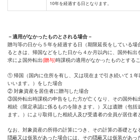
10年を経過する日となります。
－適用がなかったものとされる場合－
贈与等の日から５年を経過する日（期限延長をしている場合
るときは、帰国などをした日から４か月以内に、国外転出
求によ国外転出
(贈与)
時課税の適用がなかったものとする
① 帰国（国内に住所を有し、又は現在まで引き続いて１
いいます。）をした場合
② 対象資産を居住者に贈与した場合
③国外転出時課税の申告をした方が亡くなり、その国外転
相続（限定承認に係るものを除きます。）又は遺贈（包括
ます。）により取得した相続人及び受遺者の全員が居住者
なお、対象資産の所得の計算につき、その計算の基礎とな
隠蔽又は仮装があった場合には、その隠蔽又は仮装があっ