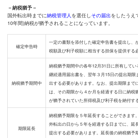
－納税猶予－
国外転出時までに
納税管理人
を選任し
その届出
をしたうえ
10年間)納税が猶予されることになっています。
一定の書類を添付した確定申告書を提出し、
確定申告時
税額及び利子税額に相当する担保を提供する
納税猶予期間中の各年12月31日に所有して
継続適用届出書を、翌年３月15日の提出期限
納税猶予期間中
出する必要があります。なお、提出期限まで
は、その期限から４か月を経過する日に納税
が猶予されていた所得税及び利子税を納付す
納税猶予期限を５年延長することができます
外転出の日から５年を経過する日までに、延
期限延長
提出する必要があります。延長後の納税猶予