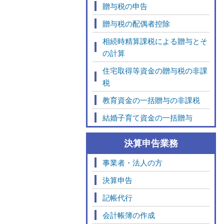
贈与税の申告
贈与税の配偶者控除
相続時精算課税による贈与とそ
の計算
住宅取得等資金の贈与税の非課
税
教育資金の一括贈与の非課税
結婚子育て資金の一括贈与
決算申告業務
事業者・法人の方
決算申告
記帳代行
会計帳簿の作成