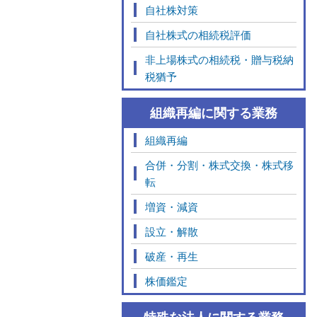
自社株対策
自社株式の相続税評価
非上場株式の相続税・贈与税納
税猶予
組織再編に関する業務
組織再編
合併・分割・株式交換・株式移
転
増資・減資
設立・解散
破産・再生
株価鑑定