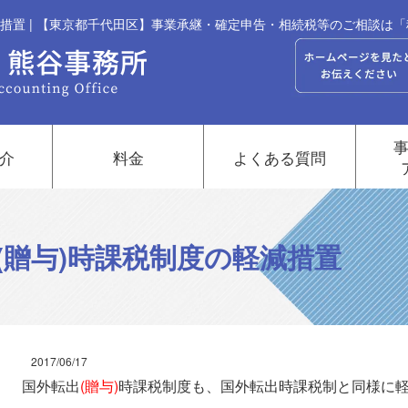
減措置 | 【東京都千代田区】事業承継・確定申告・相続税等のご相談は
介
料金
よくある質問
(贈与)時課税制度の軽減措置
2017/06/17
国外転出
(贈与)
時課税制度も、国外転出時課税制と同様に