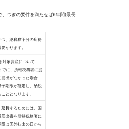
で、つぎの要件を満たせば5年間(最長
かつ、納税猶予分の所得
必要がります。
いる対象資産について、
までに、所轄税務署に提
に提出がなかった場合
猶予期限が確定し、納税
ることとなります。
。延長するためには、国
長届出書を所轄税務署に
期限は国外転出の日から