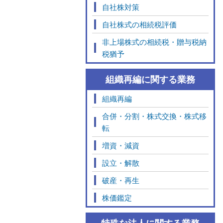
自社株対策
自社株式の相続税評価
非上場株式の相続税・贈与税納
税猶予
組織再編に関する業務
組織再編
合併・分割・株式交換・株式移
転
増資・減資
設立・解散
破産・再生
株価鑑定