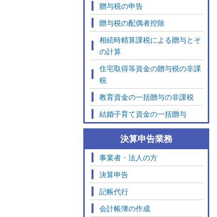
贈与税の申告
贈与税の配偶者控除
相続時精算課税による贈与とそ
の計算
住宅取得等資金の贈与税の非課
税
教育資金の一括贈与の非課税
結婚子育て資金の一括贈与
決算申告業務
事業者・法人の方
決算申告
記帳代行
会計帳簿の作成