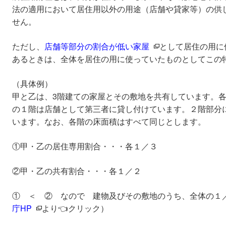
法の適用において居住用以外の用途（店舗や貸家等）の供
せん。
ただし、
店舗等部分の割合が低い家屋
として居住の用に
あるときは、全体を居住の用に使っていたものとしてこの
（具体例）
甲と乙は、3階建ての家屋とその敷地を共有しています。各
の１階は店舗として第三者に貸し付けています。２階部分
います。なお、各階の床面積はすべて同じとします。
①甲・乙の居住専用割合・・・各１／３
②甲・乙の共有割合・・・各１／２
① ＜ ② なので 建物及びその敷地のうち、全体の１／
庁HP
より👈クリック）