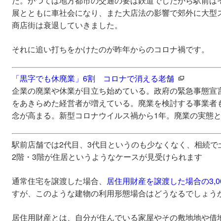
た。かつては地方都市の交通の要は鉄道でしたから駅前は
展とともに車社会になり、また大店法の影響で郊外に大型
商店街は衰退していきました。
それに追い打ちをかけたのが昨年からのコロナ禍です。
「黒字でも休廃業」6割 コロナで消える老舗
企業の廃業や休業が目立ち始めている。政府の緊急事態宣
をあきらめた経営者が増えている。廃業を検討する事業者
念が高まる。新型コロナウイルス禍から1年。廃業の実態と課題
駅前店舗では2代目、3代目というのも少なくなく、相続で
2階・3階が住居というようなケースが見受けられます
通常住宅を譲渡した場合、
居住用財産を譲渡した場合の3,0
すが、このような建物の利用形態場合はどうなるでしょう
居住用財産とは、自分が住んでいる家屋やその敷地地や借