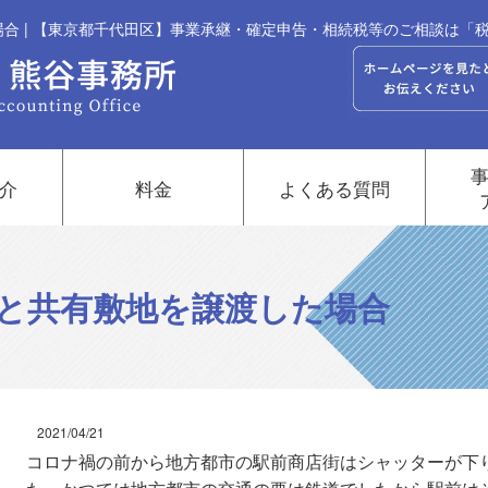
合 | 【東京都千代田区】事業承継・確定申告・相続税等のご相談は「
介
料金
よくある質問
と共有敷地を譲渡した場合
2021/04/21
コロナ禍の前から地方都市の駅前商店街はシャッターが下