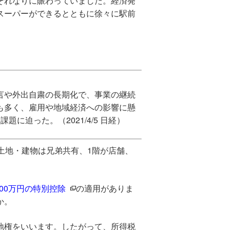
それなりに賑わっていました。経済発
スーパーができるとともに徐々に駅前
言や外出自粛の長期化で、事業の継続
も多く、雇用や地域経済への影響に懸
に迫った。（2021/4/5 日経）
土地・建物は兄弟共有、1階が店舗、
00万円の特別控除
の適用がありま
か。
地権をいいます。したがって、所得税