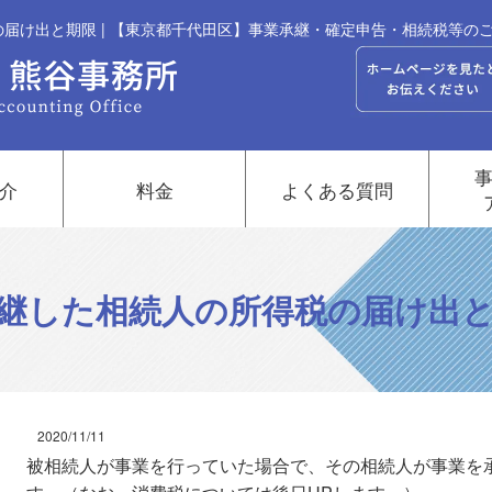
届け出と期限 | 【東京都千代田区】事業承継・確定申告・相続税等の
介
料金
よくある質問
継した相続人の所得税の届け出
2020/11/11
被相続人が事業を行っていた場合で、その相続人が事業を