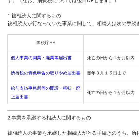
す。（なお、消費税については後日UPします。）
1.被相続人に関するもの
被相続人が行なっていた事業に関して、相続人は次の手続
国税庁HP
個人事業の開業・廃業等届出書
死亡の日から１か月以内
所得税の青色申告の取りやめ届出書
翌年３月１５日まで
給与支払事務所等の開設・移転・廃
死亡の日から１か月以内
止届出書
2.事業を承継する相続人に関するもの
被相続人の事業を承継した相続人がとる手続きのうち、所