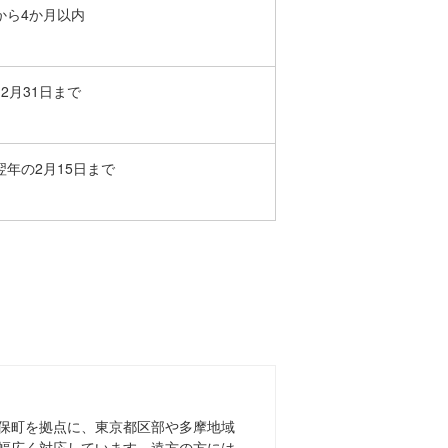
から4か月以内
2月31日まで
翌年の2月15日まで
保町を拠点に、東京都区部や多摩地域
幅広く対応しています。遠方の方には