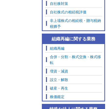
自社株対策
自社株式の相続税評価
非上場株式の相続税・贈与税納
税猶予
組織再編に関する業務
組織再編
合併・分割・株式交換・株式移
転
増資・減資
設立・解散
破産・再生
株価鑑定