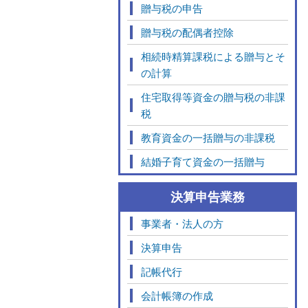
贈与税の申告
贈与税の配偶者控除
相続時精算課税による贈与とそ
の計算
住宅取得等資金の贈与税の非課
税
教育資金の一括贈与の非課税
結婚子育て資金の一括贈与
決算申告業務
事業者・法人の方
決算申告
記帳代行
会計帳簿の作成