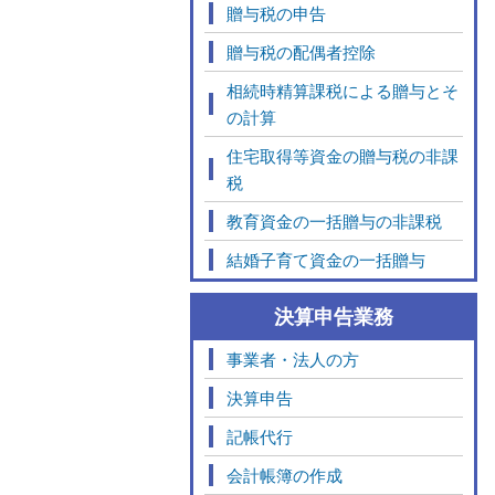
贈与税の申告
贈与税の配偶者控除
相続時精算課税による贈与とそ
の計算
住宅取得等資金の贈与税の非課
税
教育資金の一括贈与の非課税
結婚子育て資金の一括贈与
決算申告業務
事業者・法人の方
決算申告
記帳代行
会計帳簿の作成