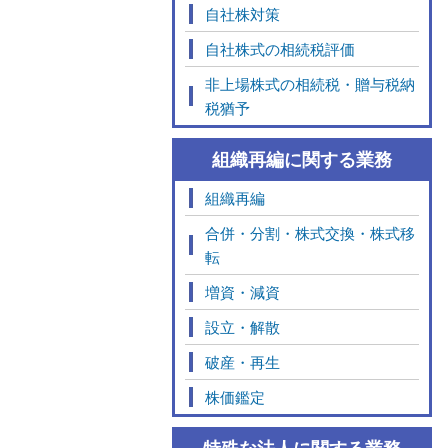
自社株対策
自社株式の相続税評価
非上場株式の相続税・贈与税納
税猶予
組織再編に関する業務
組織再編
合併・分割・株式交換・株式移
転
増資・減資
設立・解散
破産・再生
株価鑑定