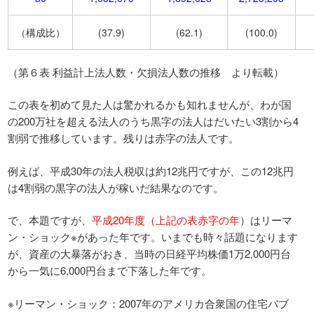
（構成比）
(37.9)
(62.1)
(100.0)
（第６表 利益計上法人数・欠損法人数の推移 より転載）
この表を初めて見た人は驚かれるかも知れませんが、わが国
の200万社を超える法人のうち黒字の法人はだいたい3割から4
割弱で推移しています。残りは赤字の法人です。
例えば、平成30年の法人税収は約12兆円ですが、この12兆円
は4割弱の黒字の法人が稼いだ結果なのです。
で、本題ですが、
平成20年度（上記の表赤字の年
）はリーマ
ン・ショック※があった年です。いまでも時々話題になります
が、資産の大暴落がおき、当時の日経平均株価1万2,000円台
から一気に6,000円台まで下落した年です。
※リーマン・ショック：2007年のアメリカ合衆国の住宅バブ