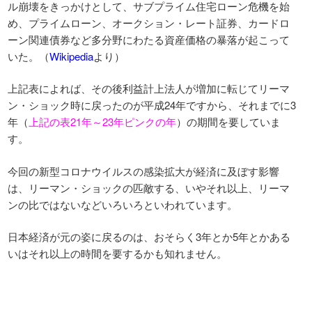
ル崩壊をきっかけとして、サブプライム住宅ローン危機を始
め、プライムローン、オークション・レート証券、カードロ
ーン関連債券など多分野にわたる資産価格の暴落が起こって
いた。（
Wikipedia
より）
上記表によれば、その後利益計上法人が増加に転じてリーマ
ン・ショック時に戻ったのが平成24年ですから、それまでに3
年（
上記の表21年～23年ピンクの年
）の期間を要していま
す。
今回の新型コロナウイルスの感染拡大が経済に及ぼす影響
は、リーマン・ショックの匹敵する、いやそれ以上、リーマ
ンの比ではないなどいろいろといわれています。
日本経済が元の姿に戻るのは、おそらく3年とか5年とかある
いはそれ以上の時間を要するかも知れません。