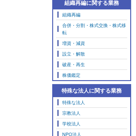
組織再編に関する業務
組織再編
合併・分割・株式交換・株式移
転
増資・減資
設立・解散
破産・再生
株価鑑定
特殊な法人に関する業務
特殊な法人
宗教法人
学校法人
NPO法人