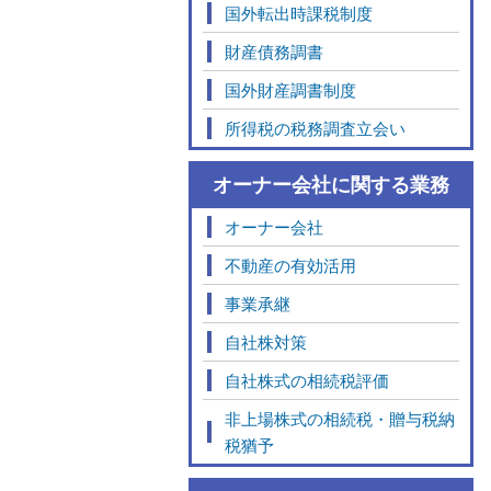
国外転出時課税制度
財産債務調書
国外財産調書制度
所得税の税務調査立会い
オーナー会社に関する業務
オーナー会社
不動産の有効活用
事業承継
自社株対策
自社株式の相続税評価
非上場株式の相続税・贈与税納
税猶予