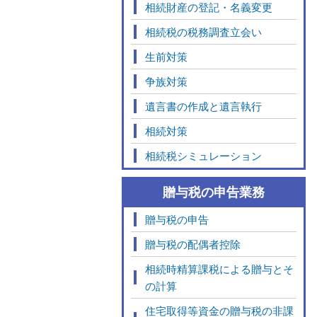
相続財産の登記・名義変更
相続税の税務調査立会い
生前対策
争族対策
遺言書の作成と遺言執行
相続対策
相続税シミュレーション
贈与税の申告業務
贈与税の申告
贈与税の配偶者控除
相続時精算課税による贈与とそ
の計算
住宅取得等資金の贈与税の非課