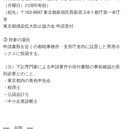
（月曜日）の消印有効）
（宛先）〒163-8697 東京都新宿区西新宿 2-8-1 都庁第一本庁
舎
東京都感染拡大防止協力金 申請受付
③ 持参の場合
申請書類を近くの都税事務所・支所庁舎内に設置した専用ボ
ックスに投函する。
（注）下記専門家による申請要件や添付書類の事前確認が原
則必要とのこと。
・東京都内の青色申告会
・税理士
・公認会計士
・中小企業診断士
∞∞ 吉岡 ∞∞