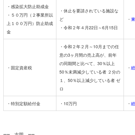
・感染拡大防止助成金
・休止を要請されている施設な
・５０万円（２事業所以
ど
・
東
上１００万円）防止助成
・令和２年４月22日～6月15日
金
・令和２年２月～10月までの任
意の3ヶ月間の売上高が、前年
の同期間と比べて、30％以上
・固定資産税
・
総
50％未満減少している者 ２分の
１、50％以上減少している者 ゼ
ロ
・特別定額給付金
・10万円
・
総
∞∞ 吉岡 ∞∞