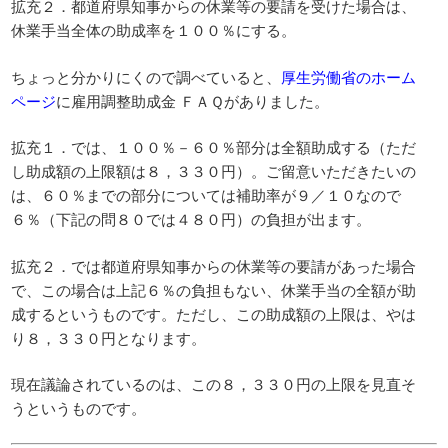
拡充２．都道府県知事からの休業等の要請を受けた場合は、
休業手当全体の助成率を１００％にする。
ちょっと分かりにくので調べていると、
厚生労働省のホーム
ページ
に雇用調整助成金 ＦＡＱがありました。
拡充１．では、１００％－６０％部分は全額助成する（ただ
し助成額の上限額は８，３３０円）。ご留意いただきたいの
は、６０％までの部分については補助率が９／１０なので
６％（下記の問８０では４８０円）の負担が出ます。
拡充２．では都道府県知事からの休業等の要請があった場合
で、この場合は上記６％の負担もない、休業手当の全額が助
成するというものです。ただし、この助成額の上限は、やは
り８，３３０円となります。
現在議論されているのは、この８，３３０円の上限を見直そ
うというものです。