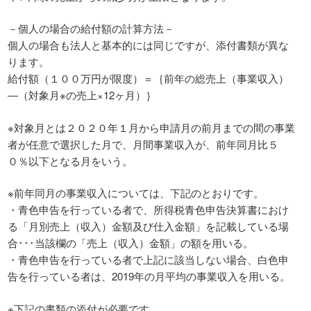
－個人の場合の給付額の計算方法－
個人の場合も法人と基本的には同じですが、添付書類が異な
ります。
給付額（１００万円が限度）＝｛前年の総売上（事業収入）
―（対象月※の売上×12ヶ月）｝
※対象月とは２０２０年１月から申請月の前月までの間の事業
者が任意で選択した月で、月間事業収入が、前年同月比５
０％以下となる月をいう。
※前年同月の事業収入については、下記のとおりです。
・青色申告を行っている者で、所得税青色申告決算書におけ
る「月別売上（収入）金額及び仕入金額」を記載している場
合･･･当該欄の「売上（収入）金額」の額を用いる。
・青色申告を行っている者で上記に該当しない場合、白色申
告を行っている者は、2019年の月平均の事業収入を用いる。
※下記の書類の添付が必要です。