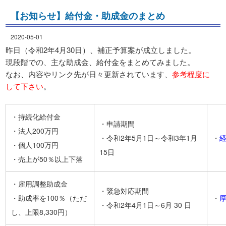
【お知らせ】給付金・助成金のまとめ
2020-05-01
昨日（令和2年4月30日）、補正予算案が成立しました。
現段階での、主な助成金、給付金をまとめてみました。
なお、内容やリンク先が日々更新されています、
参考程度に
して下さい
。
・持続化給付金
・申請期間
・法人200万円
・令和2年5月1日～令和3年1月
・
経
・個人100万円
15日
・売上が50％以上下落
・雇用調整助成金
・緊急対応期間
・助成率を100％（ただ
・
厚
・令和2年4月1日～6月 30 日
し、上限8,330円）