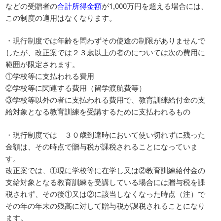
などの受贈者の
合計所得金額
が1,000万円を超える場合には、
この制度の適用はなくなります。
・現行制度では年齢を問わずその使途の制限がありませんで
したが、改正案では２３歳以上の者のについては次の費用に
範囲が限定されます。
①学校等に支払われる費用
②学校等に関連する費用（留学渡航費等）
③学校等以外の者に支払われる費用で、教育訓練給付金の支
給対象となる教育訓練を受講するために支払われるもの
・現行制度では ３０歳到達時において使い切れずに残った
金額は、その時点で贈与税が課税されることになっていま
す。
改正案では、①現に学校等に在学し又は②教育訓練給付金の
支給対象となる教育訓練を受講している場合には贈与税を課
税されず、その後①又は②に該当しなくなった時点（注）で
その年の年末の残高に対して贈与税が課税されることになり
ます。