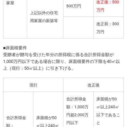
改正後：500
家屋
500万円
万円
上記以外の住宅
用家屋の新築等
改正前：300
万円
■床面積要件
受贈者が贈与を受けた年分の所得税に係る合計所得金額が
1,000万円以下である場合に限り、床面積要件の下限を40㎡以
上（現行：50㎡以上）に引き下げる。
現行
改正後
合計所得金
床面積が50
額：1,000万
㎡以上240㎡
円超2,000万
以下であるこ
合計所得金
床面積が50
円以下
と
額：
㎡以上240㎡