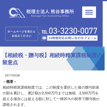
【相続税・贈与税】相続時精算課税制度の
留意点
2017/03/28
－概要－
相続時精算課税制度では、この制度を選択した後の贈与財産
の額を累計し、累計額が2,500万円までは無税、2,500万円を
超える場合には超える額に対して一律20％の税率で贈与税が
課税されます。