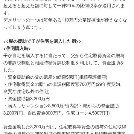
超えると超えた額に対して一律20％の比例税率が適用されま
す。
デメリットの一つは毎年ある110万円の基礎控除が使えなくな
ってしまう点です。
<<親の援助で子が住宅を購入した例>>
<住宅購入時>
子が自宅を購入するに当たって、父から住宅取得資金の贈与
の非課税制度と相続時精算課税制度を利用して、資金援助を
した。
・資金援助前の父の遺産の総額5億円(相続税評価額)
・住宅取得資金の贈与の非課税限度額700万円(29年度契約、
良質な住宅以外の住宅)
・資金援助額3,200万円
・購入したマンション8,500万円(内訳：親からの資金援助
3,200万円、自己資金800万円、住宅ローン4,500万円)
資金援助した3,200万円は、住宅取得等資金の贈与の住宅取得
資金の贈与の非課税制度の限度額(700万円)と相続時精算課税