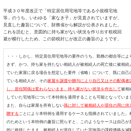
平成３０年度改正で「特定居住用宅地等である小規模宅地
等」のうち、いわゆる「家なき子」が見直されていますが、
見直した趣旨について、財務省から解説が公表されました。
これを読むと、意図的に持ち家がない状況を作り出す租税回
避が横行したため、この節税封じが改正の趣旨のようです。
・・・しかし、特定居住用宅地等の要件のうち、勤務の都合等によ
きず、かつ、持ち家を持たない相続人が被相続人の死亡後に被相続
ていた家屋に戻る場合を想定した要件（省略）について、既に自己
ている相続人が、その
家屋を譲渡や贈与により自己又はその配偶者
し、居住関係は変わらないまま、持ち家がない状況を作出して
被相
していた宅地等について本特例を適用することも可能となっていま
また、自らは家屋を所有しない
孫に対して被相続人が居住の用に供
贈する
ことにより本特例を適用するケースも指摘されていました。
のためという本特例の趣旨に照らすと、このようなケースは自己が
的に維持したまま、被相続人が居住していた宅地等の課税価格を減