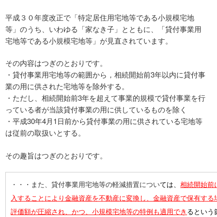
平成３０年度改正で「特定居住用宅地等である小規模宅地
等」のうち、いわゆる「家なき子」とともに、「貸付事業用
宅地等である小規模宅地等」が見直されています。
その内容はつぎのとおりです。
・貸付事業用宅地等の範囲から，相続開始前3年以内に貸付事
業の用に供された宅地等を除外する。
・ただし、相続開始前3年を超えて事業的規模で貸付事業を行
っている者が当該貸付事業の用に供しているものを除く
・平成30年4月1日前から貸付事業の用に供されている宅地等
は従前の取扱いとする。
その趣旨はつぎのとおりです。
・・・また、貸付事業用宅地等の軽減措置につい
ては
、
相続開始前
入することにより金融資産を不動産に変換し、金融資産で保有する
評価額が圧縮され、かつ、小規模宅地等の特例も適用でき
るという