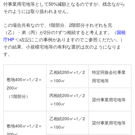
付事業用宅地等として50%減額となるのですが、残念ながら
そのようには取り扱われません。
この場合共有なので、1階部分、2階部分それぞれを兄
（乙）・弟（丙）が2分の1ずつ相続すると考えます。（
国税
庁HP
👈左記にこの事例がありますのでご参照くだだい。）
その結果、小規模宅地等の有利な選択は次のようになりま
す。
乙相続200㎡×1／2
特定同族会社事業
敷地400㎡×1／2＝
＝100㎡
用宅地等
200㎡
丙相続200㎡×1／2
（1階部分）
貸付事業用宅地等
＝100㎡
乙相続200㎡×1／2
貸付事業用宅地等
敷地400㎡×1／2＝
＝100㎡
200㎡