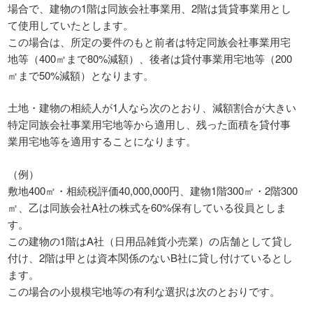
場合で、建物の1階は同族会社事業用、2階は賃貸事業用とし
て使用していたとします。
この場合は、所定の要件のもと前者は特定同族会社事業用宅
地等（400㎡まで80%減額）、後者は貸付事業用宅地等（200
㎡まで50%減額）となります。
土地・建物の相続人が1人なら次のとおり、減額割合が大きい
特定同族会社事業用宅地等から適用し、残った面積を貸付事
業用宅地等を適用することになります。
（例）
敷地400㎡・相続税評価40,000,000円、建物1階300㎡・2階300
㎡、乙は同族会社A社の株式を60%保有している役員としま
す。
この建物の1階はA社（日用品雑貨小売業）の店舗として貸し
付け、2階は甲とは資本関係のないB社に貸し付けているとし
ます。
この場合の小規模宅地等の有利な選択は次のとおりです。