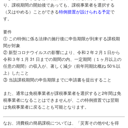
り、課税期間の開始後であっても、課税事業者を選択する
（又はやめる）ことができる
特例措置が設けられる予定
で
す。
要件
① この特例に係る法律の施行後に申告期限が到来する課税期
間が対象
② 新型コロナウイルスの影響により、令和２年２月１日から
令和３年１月 31 日までの期間の内、一定期間（１ヶ月以上の
任意の期間）の収入が、著しく減少（前年同期比概ね 50％以
上）したこと
③ 当該課税期間の申告期限までに申請書を提出すること
また、通常は免税事業者が課税事業者を選択すると2年間は免
税事業者になることはできませんが、この特例措置では翌期
は免税事業者に戻ることも可能となります。
なお、消費税の簡易課税については、「災害その他やむを得