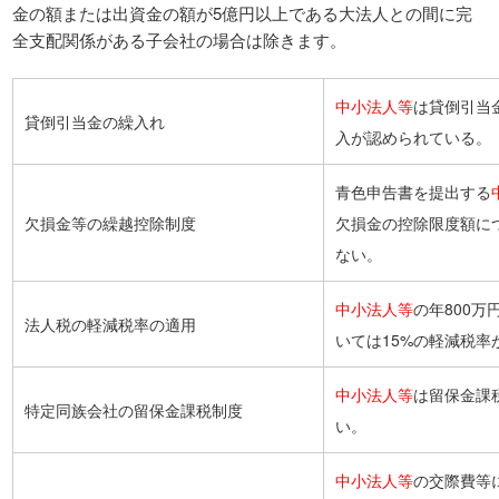
金の額または出資金の額が5億円以上である大法人との間に完
全支配関係がある子会社の場合は除きます。
中小法人等
は貸倒引当
貸倒引当金の繰入れ
入が認められている。
青色申告書を提出する
欠損金等の繰越控除制度
欠損金の控除限度額に
ない。
中小法人等
の年800万
法人税の軽減税率の適用
いては15%の軽減税率
中小法人等
は留保金課
特定同族会社の留保金課税制度
い。
中小法人等
の交際費等