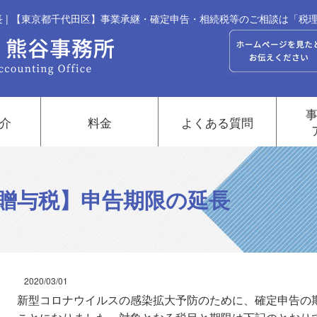
 | 【東京都千代田区】事業承継・確定申告・相続税等のご相談は「税
介
料金
よくある質問
贈与税】申告期限の延長
2020/03/01
新型コロナウイルスの感染拡大予防のために、確定申告の