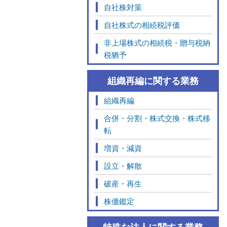
自社株対策
自社株式の相続税評価
非上場株式の相続税・贈与税納
税猶予
組織再編に関する業務
組織再編
合併・分割・株式交換・株式移
転
増資・減資
設立・解散
破産・再生
株価鑑定