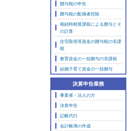
贈与税の申告
贈与税の配偶者控除
相続時精算課税による贈与とそ
の計算
住宅取得等資金の贈与税の非課
税
教育資金の一括贈与の非課税
結婚子育て資金の一括贈与
決算申告業務
事業者・法人の方
決算申告
記帳代行
会計帳簿の作成