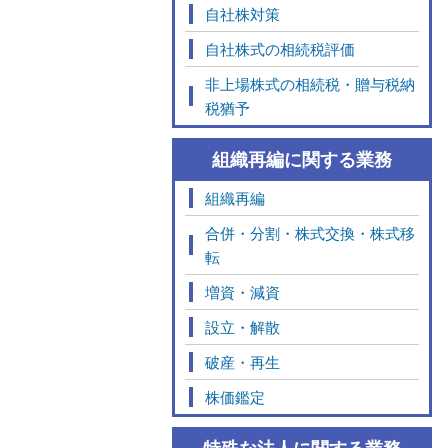
自社株対策
自社株式の相続税評価
非上場株式の相続税・贈与税納
税猶予
組織再編に関する業務
組織再編
合併・分割・株式交換・株式移
転
増資・減資
設立・解散
破産・再生
株価鑑定