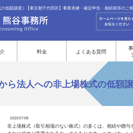
の低額譲渡 | 【東京都千代田区】事業承継・確定申告・相続税等のご
介
料金
よくある質問
から法人への非上場株式の低額
2020/07/08
非上場株式（取引相場のない株式）の多くは、相続や贈与