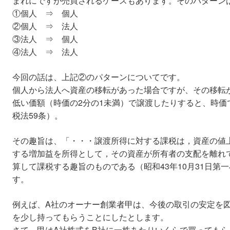
まれにですが売買されるケースもあります。そのパターン
①個人 ⇒ 個人
②個人 ⇒ 法人
③法人 ⇒ 個人
④法人 ⇒ 法人
今回の話は、上記②のパターンについてです。
個人から法人へ資産の移転があった場合ですが、その移転
低い価額（時価の2分の1未満）で譲渡したりすると、時価
税法59条）。
その趣旨は、「・・・譲渡所得に対する課税は，資産の値
する増加益を所得として，その資産が所有者の支配を離れ
算して課税する趣旨のものである（昭和43年10月31日第
す。
例えば、A社のオーナー創業者甲は、今後の取引の安定を図
を少し持ってもらうことにしたとします。
さて、甲はA社株式をB社に一株あたりいくらで買っても