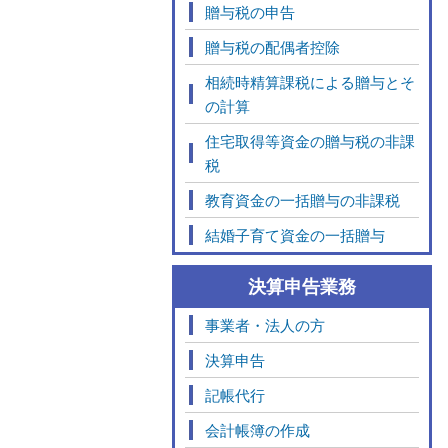
贈与税の申告
贈与税の配偶者控除
相続時精算課税による贈与とそ
の計算
住宅取得等資金の贈与税の非課
税
教育資金の一括贈与の非課税
結婚子育て資金の一括贈与
決算申告業務
事業者・法人の方
決算申告
記帳代行
会計帳簿の作成