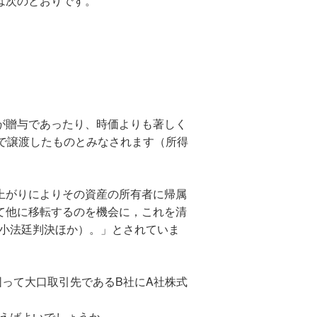
は次のとおりです。
が贈与であったり、時価よりも著しく
で譲渡したものとみなされます（所得
上がりによりその資産の所有者に帰属
て他に移転するのを機会に，これを清
一小法廷判決ほか）。」とされていま
って大口取引先であるB社にA社株式
らえばよいでしょうか。