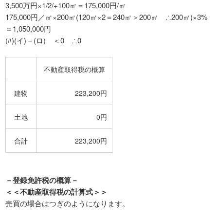
3,500万円×1/2/÷100㎡＝175,000円/㎡
175,000円／㎡×200㎡(120㎡×2＝240㎡＞200㎡ ∴200㎡)×3%
＝1,050,000円
(ﾊ)(イ)－(ロ) ＜0 ∴0
不動産取得税の概算
建物
223,200円
土地
0円
合計
223,200円
－登録免許税の概算－
＜＜不動産取得税の計算式＞＞
売買の場合はつぎのようになります。