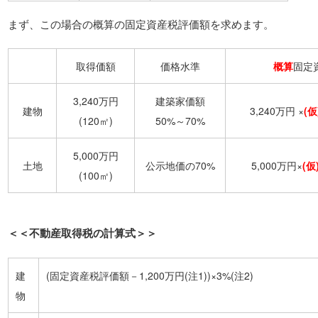
まず、この場合の概算の固定資産税評価額を求めます。
取得価額
価格水準
概算
固定
3,240万円
建築家価額
建物
3,240万円 ×
(仮
(120㎡)
50%～70%
5,000万円
土地
公示地価の70%
5,000万円×
(仮
(100㎡)
＜＜不動産取得税の計算式＞＞
建
(固定資産税評価額－1,200万円(注1))×3%(注2)
物