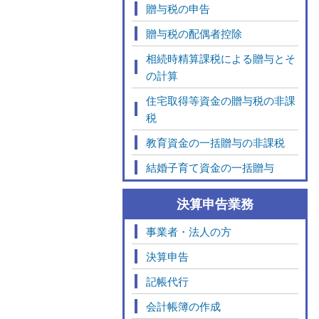
贈与税の申告
贈与税の配偶者控除
相続時精算課税による贈与とそ
の計算
住宅取得等資金の贈与税の非課
税
教育資金の一括贈与の非課税
結婚子育て資金の一括贈与
決算申告業務
事業者・法人の方
決算申告
記帳代行
会計帳簿の作成