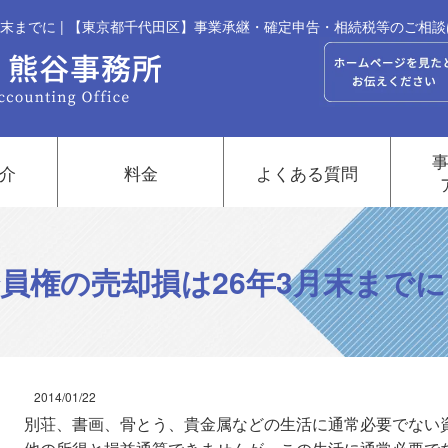
月末までに | 【東京都千代田区】事業承継・確定申告・相続税等のご相
介
料金
よくある質問
員権の売却損は26年3月末までに
2014/01/22
別荘、書画、骨とう、貴金属などの生活に通常必要でない