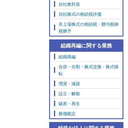
自社株対策
自社株式の相続税評価
非上場株式の相続税・贈与税納
税猶予
組織再編に関する業務
組織再編
合併・分割・株式交換・株式移
転
増資・減資
設立・解散
破産・再生
株価鑑定