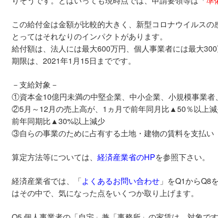
りそうです。とはいっても現時点では、申請要領等は「
準
この給付金は金額が比較的大きく、新型コロナウイルスの
とってはそれなりのインパクトがあります。
給付額は、法人には最大600万円、個人事業者には最大30
期限は、2021年1月15日までです。
－支給対象－
①資本金10億円未満の中堅企業、中小企業、小規模事業者
②5月～12月の売上高が、1ヵ月で前年同月比▲50％以上
前年同期比▲30%以上減少
③自らの事業のために占有する土地・建物の賃料を支払い
算定方法等については、
経済産業省のHP
を参照下さい。
経済産業省では、「
よくあるお問い合わせ
」をQ1からQ8
はその中で、気になった点をいくつか取り上げます。
Q5.個人事業者の「自宅」兼「事務所」の家賃は、対象で