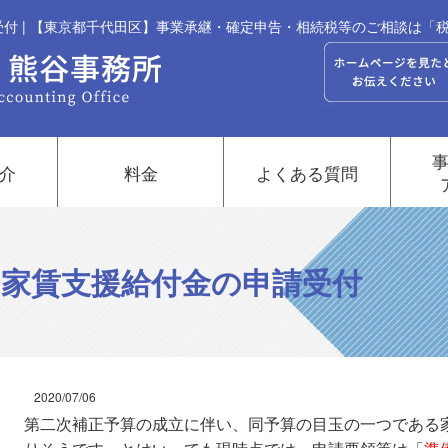
付 | 【東京都千代田区】事業承継・確定申告・相続税等のご相談は「
介
料金
よくある質問
家賃支援給付金の申請受付
2020/07/06
第二次補正予算の成立に伴い、同予算の目玉の一つである