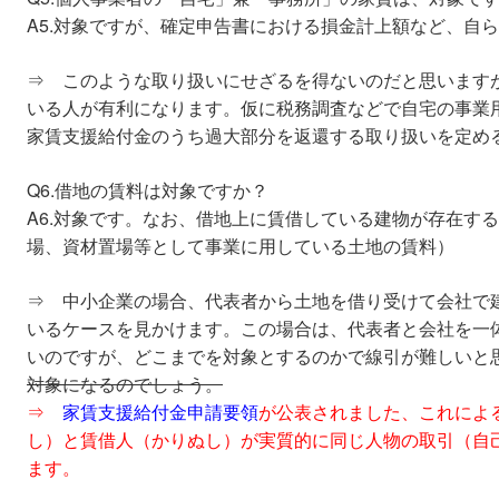
A5.対象ですが、確定申告書における損金計上額など、自
⇒ このような取り扱いにせざるを得ないのだと思います
いる人が有利になります。仮に税務調査などで自宅の事業
家賃支援給付金のうち過大部分を返還する取り扱いを定め
Q6.借地の賃料は対象ですか？
A6.対象です。なお、借地上に賃借している建物が存在す
場、資材置場等として事業に用している土地の賃料）
⇒ 中小企業の場合、代表者から土地を借り受けて会社で
いるケースを見かけます。この場合は、代表者と会社を一
いのですが、どこまでを対象とするのかで線引が難しいと
対象になるのでしょう。
⇒
家賃支援給付金申請要領
が公表されました、これによ
し）と賃借人（かりぬし）が実質的に同じ人物の取引（自
ます。