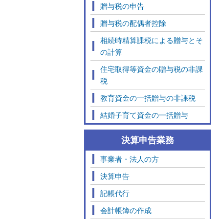
贈与税の申告
贈与税の配偶者控除
相続時精算課税による贈与とそ
の計算
住宅取得等資金の贈与税の非課
税
教育資金の一括贈与の非課税
結婚子育て資金の一括贈与
決算申告業務
事業者・法人の方
決算申告
記帳代行
会計帳簿の作成