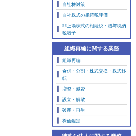
自社株対策
自社株式の相続税評価
非上場株式の相続税・贈与税納
税猶予
組織再編に関する業務
組織再編
合併・分割・株式交換・株式移
転
増資・減資
設立・解散
破産・再生
株価鑑定